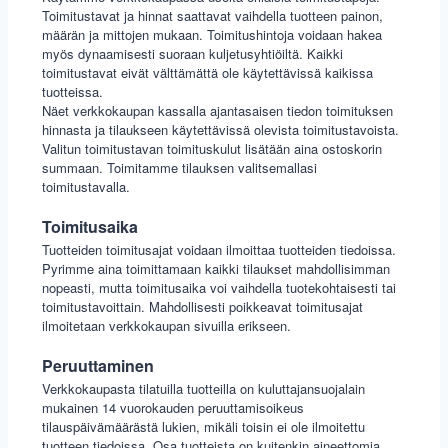
Toimitustavat ja hinnat saattavat vaihdella tuotteen painon,
määrän ja mittojen mukaan. Toimitushintoja voidaan hakea
myös dynaamisesti suoraan kuljetusyhtiöiltä. Kaikki
toimitustavat eivät välttämättä ole käytettävissä kaikissa
tuotteissa.
Näet verkkokaupan kassalla ajantasaisen tiedon toimituksen
hinnasta ja tilaukseen käytettävissä olevista toimitustavoista.
Valitun toimitustavan toimituskulut lisätään aina ostoskorin
summaan. Toimitamme tilauksen valitsemallasi
toimitustavalla.
Toimitusaika
Tuotteiden toimitusajat voidaan ilmoittaa tuotteiden tiedoissa.
Pyrimme aina toimittamaan kaikki tilaukset mahdollisimman
nopeasti, mutta toimitusaika voi vaihdella tuotekohtaisesti tai
toimitustavoittain. Mahdollisesti poikkeavat toimitusajat
ilmoitetaan verkkokaupan sivuilla erikseen.
Peruuttaminen
Verkkokaupasta tilatuilla tuotteilla on kuluttajansuojalain
mukainen 14 vuorokauden peruuttamisoikeus
tilauspäivämäärästä lukien, mikäli toisin ei ole ilmoitettu
tuotteen tiedoissa. Osa tuotteista on kuitenkin aineettomia