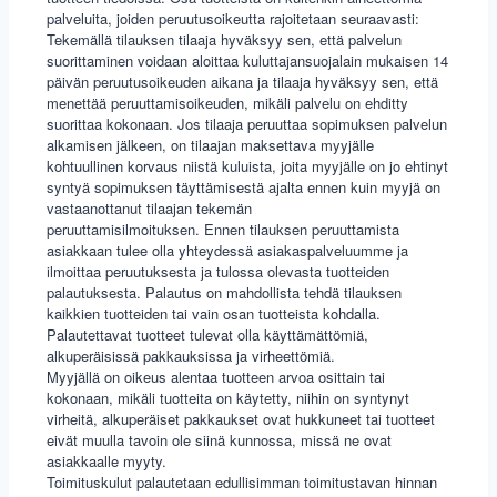
palveluita, joiden peruutusoikeutta rajoitetaan seuraavasti:
Tekemällä tilauksen tilaaja hyväksyy sen, että palvelun
suorittaminen voidaan aloittaa kuluttajansuojalain mukaisen 14
päivän peruutusoikeuden aikana ja tilaaja hyväksyy sen, että
menettää peruuttamisoikeuden, mikäli palvelu on ehditty
suorittaa kokonaan. Jos tilaaja peruuttaa sopimuksen palvelun
alkamisen jälkeen, on tilaajan maksettava myyjälle
kohtuullinen korvaus niistä kuluista, joita myyjälle on jo ehtinyt
syntyä sopimuksen täyttämisestä ajalta ennen kuin myyjä on
vastaanottanut tilaajan tekemän
peruuttamisilmoituksen.
Ennen tilauksen peruuttamista
asiakkaan tulee olla yhteydessä asiakaspalveluumme ja
ilmoittaa peruutuksesta ja tulossa olevasta tuotteiden
palautuksesta. Palautus on mahdollista tehdä tilauksen
kaikkien tuotteiden tai vain osan tuotteista kohdalla.
Palautettavat tuotteet tulevat olla käyttämättömiä,
alkuperäisissä pakkauksissa ja virheettömiä.
Myyjällä on oikeus alentaa tuotteen arvoa osittain tai
kokonaan, mikäli tuotteita on käytetty, niihin on syntynyt
virheitä, alkuperäiset pakkaukset ovat hukkuneet tai tuotteet
eivät muulla tavoin ole siinä kunnossa, missä ne ovat
asiakkaalle myyty.
Toimituskulut palautetaan edullisimman toimitustavan hinnan