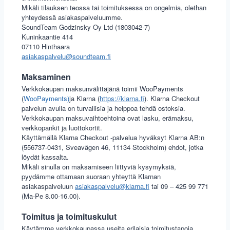
Mikäli tilauksen teossa tai toimituksessa on ongelmia, olethan
yhteydessä asiakaspalveluumme.
SoundTeam Godzinsky Oy Ltd (1803042-7)
Kuninkaantie 414
07110 Hinthaara
asiakaspalvelu@soundteam.fi
Maksaminen
Verkkokaupan maksunvälittäjänä toimii WooPayments
(
WooPayments)
ja Klarna (
https://klarna.fi
). Klarna Checkout
palvelun avulla on turvallisia ja helppoa tehdä ostoksia.
Verkkokaupan maksuvaihtoehtoina ovat lasku, erämaksu,
verkkopankit ja luottokortit.
Käyttämällä Klarna Checkout -palvelua hyväksyt Klarna AB:n
(556737-0431, Sveavägen 46, 11134 Stockholm) ehdot, jotka
löydät kassalta.
Mikäli sinulla on maksamiseen liittyviä kysymyksiä,
pyydämme ottamaan suoraan yhteyttä Klarnan
asiakaspalveluun
asiakaspalvelu@klarna.fi
tai 09 – 425 99 771
(Ma-Pe 8.00-16.00).
Toimitus ja toimituskulut
Käytämme verkkokaupassa useita erilaisia toimitustapoja.