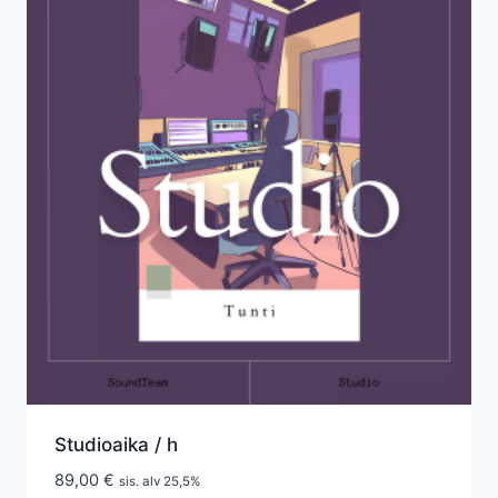
Studioaika / h
89,00
€
sis. alv 25,5%